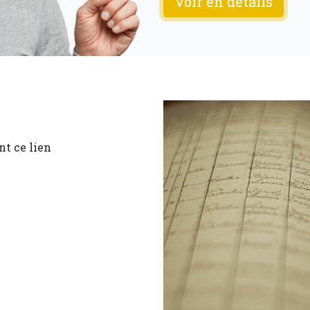
Voir en details
Média
Image
nt ce lien