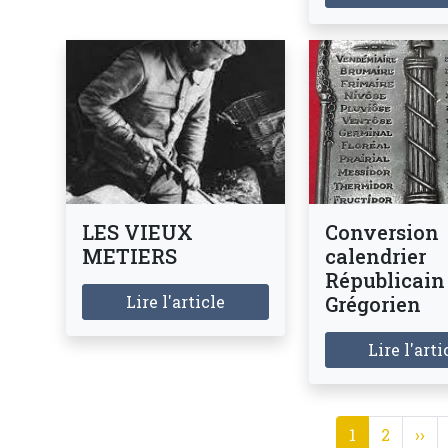
LES VIEUX
Conversion
METIERS
calendrier
Républicain
Lire l'article
Grégorien
Lire l'arti
Pagination
Page couran
Page
Pag
1
2
››