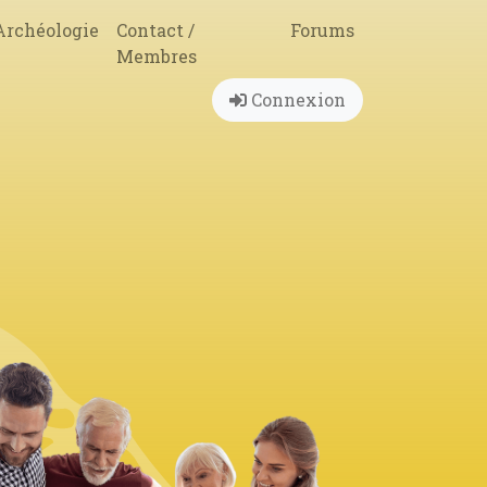
Archéologie
Contact /
Forums
Membres
Menu du compte de l'util
Connexion