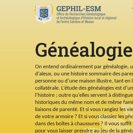
Aller au contenu principal
N
Généalogie
Corps
On entend ordinairement par généalogie, 
d’aïeux, ou une histoire sommaire des paren
personne ou d’une maison illustre, tant en l
collatérale. L’étude des généalogies est d
l’histoire ; outre qu’elles servent à disting
historiques du même nom et de même famill
liaisons de parenté. Et si vous rangiez les v
de votre armoire ? Et si vous classiez les p
dans des boîtes à chaussures ? Il vous suffit p
pour vous laisser prendre au jeu de la généal