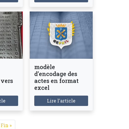
modèle
d'encodage des
 vers
actes en format
excel
cle
Lire l'article
te
e suivante
Dernière page
Fin »