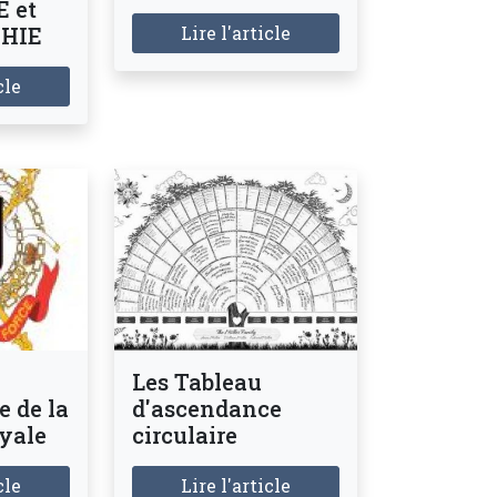
 et
HIE
Lire l'article
cle
Les Tableau
 de la
d'ascendance
yale
circulaire
cle
Lire l'article